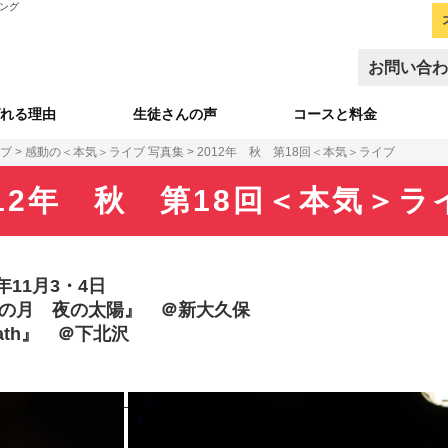
ニング
お問い合わ
れる理由
生徒さんの声
コースと料金
イブ
>
感動の＜本気＞ライブ 写真集
>
2012年 秋 第18回＜本気＞ライブ
012年 秋 第18回＜本気＞ラ
年11月3・4日
昼の月 夜の太陽』 ＠新大久保
eath』 ＠下北沢