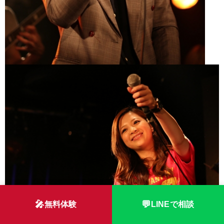
🎤
💬
無料体験
LINEで相談