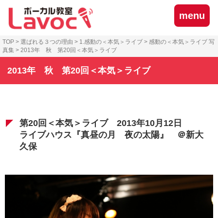
menu
TOP
>
選ばれる３つの理由
>
1.感動の＜本気＞ライブ
>
感動の＜本気＞ライブ 写
真集
>
2013年 秋 第20回＜本気＞ライブ
2013年 秋 第20回＜本気＞ライブ
第20回＜本気＞ライブ 2013年10月12日
ライブハウス『真昼の月 夜の太陽』 ＠新大
久保