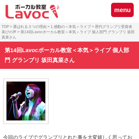
menu
TOP
>
選ばれる３つの理由
>
1.感動の＜本気＞ライブ
>
歴代グランプリ受賞者
喜びの声
>
第14回Lavocボーカル教室＜本気＞ライブ 個人部門 グランプリ 坂田
真菜さん
第14回Lavocボーカル教室＜本気＞ライブ 個人部
門 グランプリ 坂田真菜さん
今回のライブでグランプリとれた事を大変嬉しく思ってお