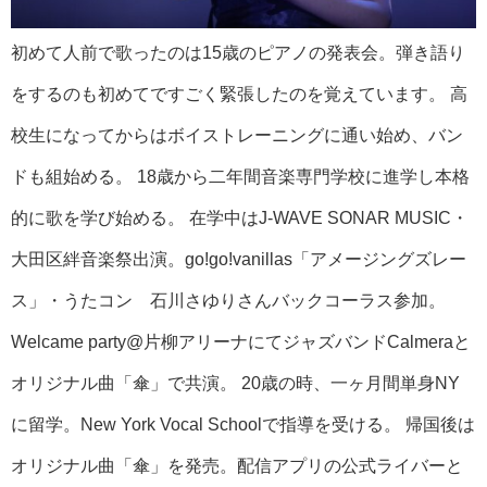
初めて人前で歌ったのは15歳のピアノの発表会。弾き語り
をするのも初めてですごく緊張したのを覚えています。 高
校生になってからはボイストレーニングに通い始め、バン
ドも組始める。 18歳から二年間音楽専門学校に進学し本格
的に歌を学び始める。 在学中はJ-WAVE SONAR MUSIC・
大田区絆音楽祭出演。go!go!vanillas「アメージングズレー
ス」・うたコン 石川さゆりさんバックコーラス参加。
Welcame party@片柳アリーナにてジャズバンドCalmeraと
オリジナル曲「傘」で共演。 20歳の時、一ヶ月間単身NY
に留学。New York Vocal Schoolで指導を受ける。 帰国後は
オリジナル曲「傘」を発売。配信アプリの公式ライバーと