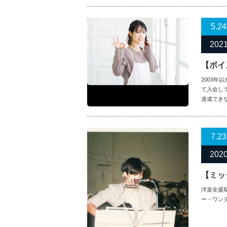
5.24
202
【ボイ
2003
て入会し
達成でき
7.23
202
【ミッ
洋楽全盛
ー・ワン