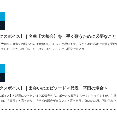
0
クスボイス】｜名曲【大都会】を上手く歌うために必要なこと
『大都会』高音でお悩みの方は大勢いらっしゃると思います。僕が初めに高音で衝撃を受け
』でした。出だしの『あ～あ～はてしな～い～』から圧巻ですよね。
0
クスボイス】｜出会いのエピソード＜代表 平田の場合＞
スボイス】が話題になったのは？2003年から、ボーカル教室やらせてもらってますが、生
すね。『高音』と言ったり、『サビの部分が出ない』と言ったり。&nbsp;結局、同じ悩み