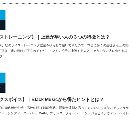
1
ストレーニング】｜上達が早い人の３つの特徴とは？
年以来、歌のボイストレーニング教室をやらせて頂いてきたので、本当に多くの生徒さんとの
て頂き、通い続けて頂くのですが、トントン拍子に上達する人と、そうでない人に分かれま
ない。
0
クスボイス】｜Black Musicから得たヒントとは？
期の10代僕が中学・高校の頃は1980年代。洋楽全盛期と言ってもいいんじゃないでしょう
ダー、シンディ・ローパー、WAM、プリンス、クイーン、ボン・ジョビイ、ヴァン・ヘイ