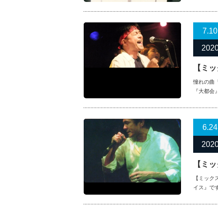
7.10
202
【ミッ
憧れの曲
『大都会
6.24
202
【ミッ
【ミック
イス』で