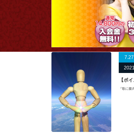
7.27
202
【ボイ
『歌に腹