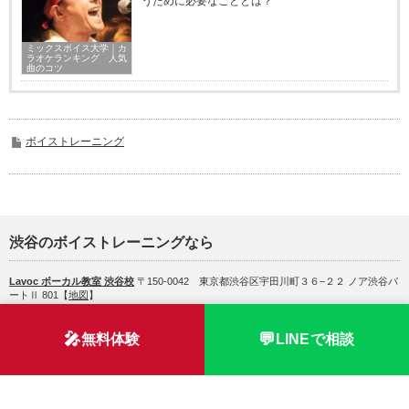
うために必要なこととは？
ミックスボイス大学｜カ
ラオケランキング 人気
曲のコツ
ボイストレーニング
渋谷のボイストレーニングなら
Lavoc ボーカル教室 渋谷校
〒150-0042 東京都渋谷区宇田川町３６−２２ ノア渋谷パ
ートⅡ 801【
地図
】
MENU
🎤
💬
無料体験
LINEで相談
サイトマップ
運営者情報