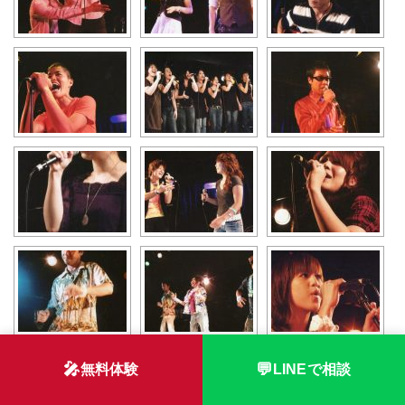
🎤
💬
無料体験
LINEで相談