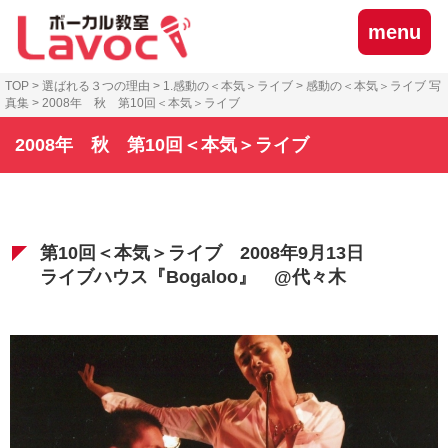
menu
TOP
>
選ばれる３つの理由
>
1.感動の＜本気＞ライブ
>
感動の＜本気＞ライブ 写
真集
>
2008年 秋 第10回＜本気＞ライブ
2008年 秋 第10回＜本気＞ライブ
第10回＜本気＞ライブ 2008年9月13日
ライブハウス『Bogaloo』 @代々木