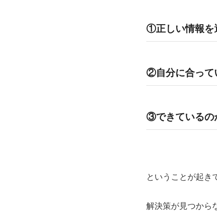
①正しい情報を
②自分に合って
③できているの
ということが起き
解決策が見つから